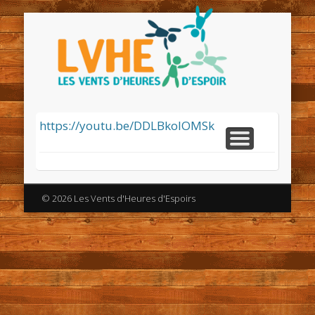
Les
ASSOCIATION
EVENEMENTIEL
INTERNATIONAL
NAUTISME & HANDICAP
Vent
PRESSE
d'Heu
https://youtu.be/DDLBkoIOMSk
d'Espo
© 2026 Les Vents d'Heures d'Espoirs