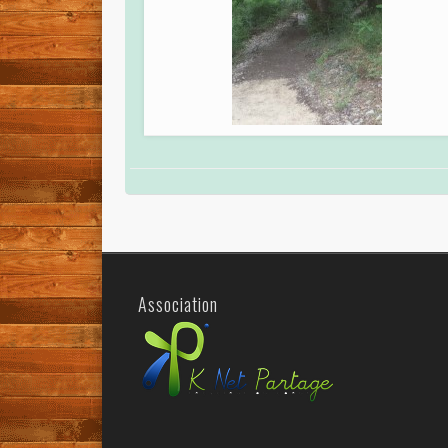
Association